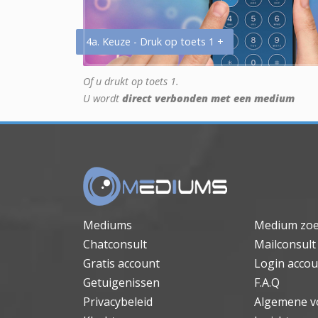
4a. Keuze - Druk op toets 1 +
Of u drukt op toets 1.
U wordt
direct verbonden met een medium
Mediums
Medium zo
Chatconsult
Mailconsult
Gratis account
Login accou
Getuigenissen
F.A.Q
Privacybeleid
Algemene v