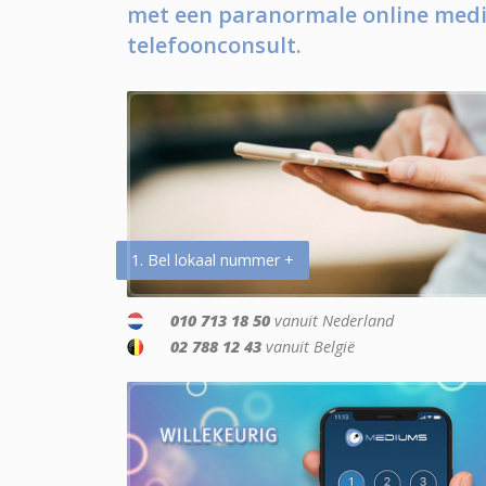
met een paranormale online medi
telefoonconsult.
1. Bel lokaal nummer +
010 713 18 50
vanuit Nederland
02 788 12 43
vanuit België