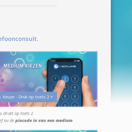
efoonconsult.
. Keuze - Druk op toets 2 +
u drukt op toets 2.
ef nu de
pincode in van een medium