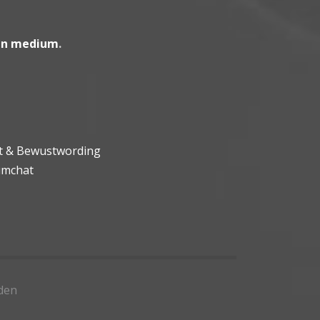
en medium
.
ht & Bewustwording
umchat
den