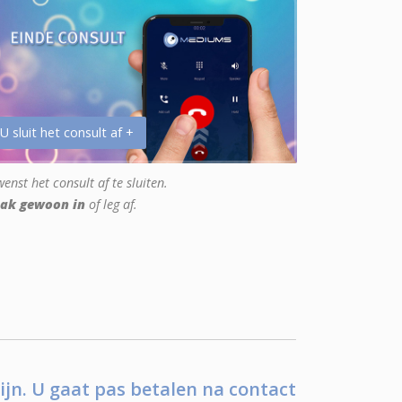
 U sluit het consult af +
enst het consult af te sluiten.
ak gewoon in
of leg af.
ijn. U gaat pas betalen na contact