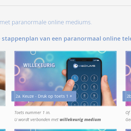
t met paranormale online mediums.
 stappenplan van een paranormaal online tel
2a. Keuze - Druk op toets 1 +
2b
Toets nummer 1 in.
Of 
U wordt verbonden met
willekeurig medium
Ge