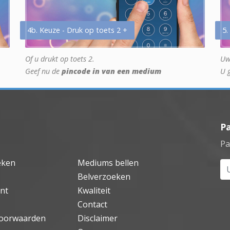
4b. Keuze - Druk op toets 2 +
5.
Of u drukt op toets 2.
Uw
Geef nu de
pincode in van een medium
U 
P
Pa
eken
Mediums bellen
Uw
Belverzoeken
nt
Kwaliteit
Contact
oorwaarden
Disclaimer