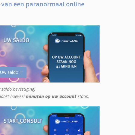
 van een paranormaal online
 Uw saldo +
 saldo bevestiging.
hoort hoeveel
minuten op uw account
staan.