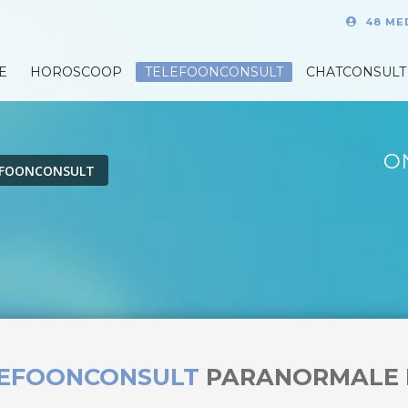
48 ME
E
HOROSCOOP
TELEFOONCONSULT
CHATCONSULT
O
EFOONCONSULT
LEFOONCONSULT
PARANORMALE 