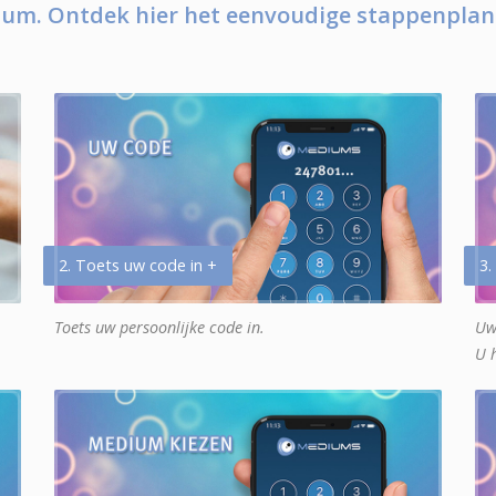
um. Ontdek hier het eenvoudige stappenplan
2. Toets uw code in +
3.
Toets uw persoonlijke code in.
Uw
U 