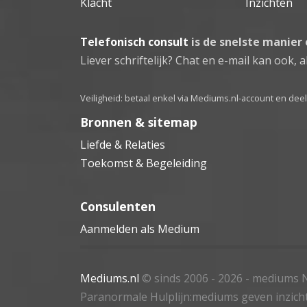
Klacht
Inzichten
Telefonisch consult
is de snelste manier
Liever schriftelijk? Chat en e-mail kan ook, al
Veiligheid: betaal enkel via Mediums.nl-account en de
Bronnen & sitemap
Liefde & Relaties
Toekomst & Begeleiding
Consulenten
Aanmelden als Medium
Mediums.nl
© sinds 2006 - 2026
- mediums N
Paranormale Hulplijn:mediums geven inzich