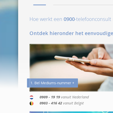
Hoe werkt een
0900
-telefoonconsul
Ontdek hieronder het eenvoudige
1. Bel Mediums-nummer +
0909 - 19 19
vanuit Nederland
0903 - 416 42
vanuit België