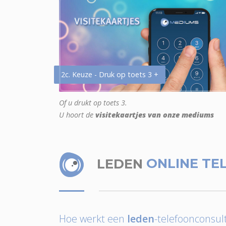
2c. Keuze - Druk op toets 3 +
Of u drukt op toets 3.
U hoort de
visitekaartjes van onze mediums
LEDEN
ONLINE TE
Hoe werkt een
leden
-telefoonconsult