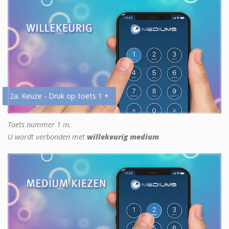
2a. Keuze - Druk op toets 1 +
Toets nummer 1 in.
U wordt verbonden met
willekeurig medium