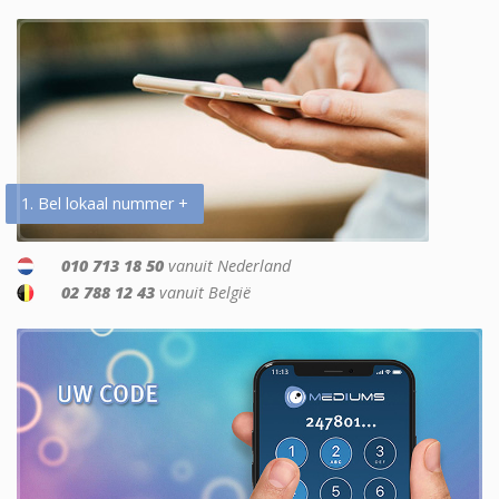
1. Bel lokaal nummer +
010 713 18 50
vanuit Nederland
02 788 12 43
vanuit België