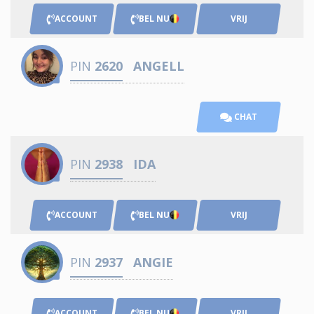
ACCOUNT
BEL NU
VRIJ
PIN
2620
ANGELL
CHAT
PIN
2938
IDA
ACCOUNT
BEL NU
VRIJ
PIN
2937
ANGIE
ACCOUNT
BEL NU
VRIJ