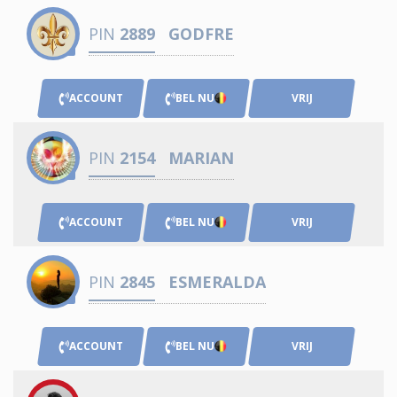
PIN
2889
GODFRE
ACCOUNT
BEL NU
VRIJ
PIN
2154
MARIAN
ACCOUNT
BEL NU
VRIJ
PIN
2845
ESMERALDA
ACCOUNT
BEL NU
VRIJ