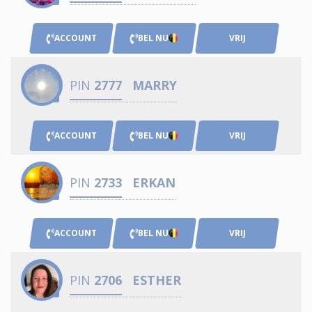
ACCOUNT
BEL NU
VRIJ
PIN
2777
MARRY
ACCOUNT
BEL NU
VRIJ
PIN
2733
ERKAN
ACCOUNT
BEL NU
VRIJ
PIN
2706
ESTHER