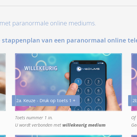
t met paranormale online mediums.
 stappenplan van een paranormaal online tel
2a. Keuze - Druk op toets 1 +
2b
Toets nummer 1 in.
Of 
U wordt verbonden met
willekeurig medium
Ge