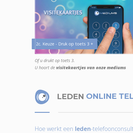
2c. Keuze - Druk op toets 3 +
Of u drukt op toets 3.
U hoort de
visitekaartjes van onze mediums
LEDEN
ONLINE TE
Hoe werkt een
leden
-telefoonconsult