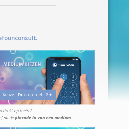
efoonconsult.
. Keuze - Druk op toets 2 +
u drukt op toets 2.
ef nu de
pincode in van een medium