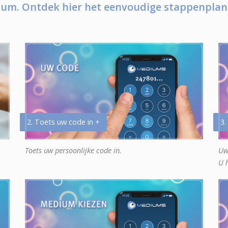
um. Ontdek hier het eenvoudige stappenplan
2. Toets uw code in +
3.
Toets uw persoonlijke code in.
Uw
U 