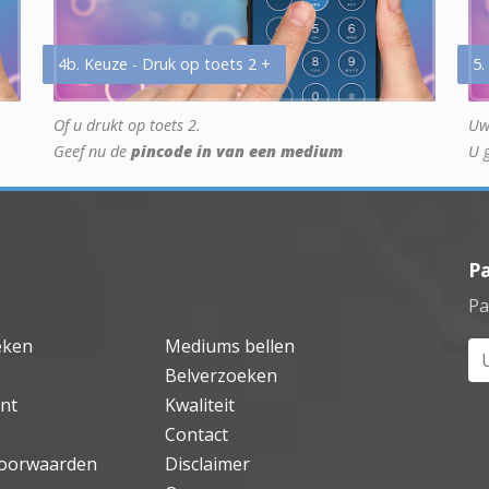
4b. Keuze - Druk op toets 2 +
5.
Of u drukt op toets 2.
Uw
Geef nu de
pincode in van een medium
U 
P
Pa
eken
Mediums bellen
Uw
Belverzoeken
nt
Kwaliteit
Contact
oorwaarden
Disclaimer