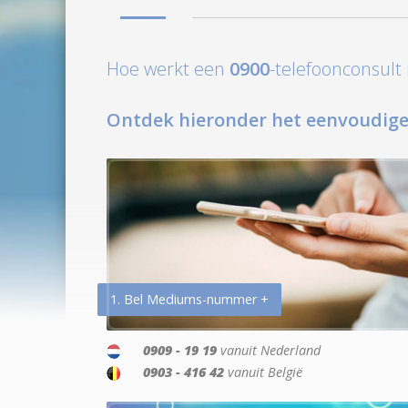
Hoe werkt een
0900
-telefoonconsul
Ontdek hieronder het eenvoudige
1. Bel Mediums-nummer +
0909 - 19 19
vanuit Nederland
0903 - 416 42
vanuit België