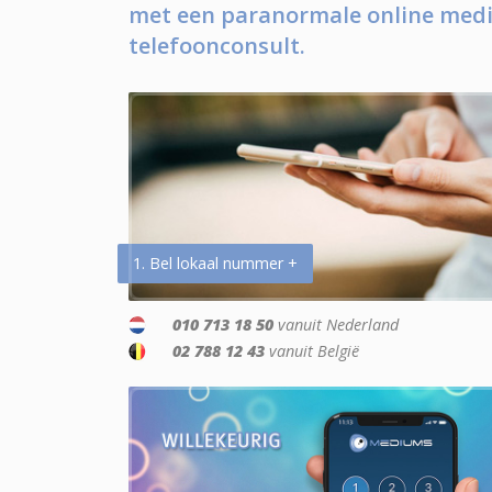
met een paranormale online medi
telefoonconsult.
1. Bel lokaal nummer +
010 713 18 50
vanuit Nederland
02 788 12 43
vanuit België