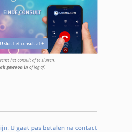
 U sluit het consult af +
enst het consult af te sluiten.
ak gewoon in
of leg af.
ijn. U gaat pas betalen na contact