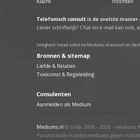
Klacht
Inzichten
Telefonisch consult
is de snelste manier
Liever schriftelijk? Chat en e-mail kan ook, al
Veiligheid: betaal enkel via Mediums.nl-account en de
Bronnen & sitemap
Liefde & Relaties
Toekomst & Begeleiding
Consulenten
Aanmelden als Medium
Mediums.nl
© sinds 2006 - 2026
- mediums N
Paranormale Hulplijn:mediums geven inzich