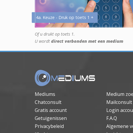
4a. Keuze - Druk op toets 1 +
Of u drukt op toets 1.
U wordt
direct verbonden met een medium
Mediums
Medium zo
Chatconsult
Mailconsult
Gratis account
Login accou
Getuigenissen
F.A.Q
Privacybeleid
Algemene v