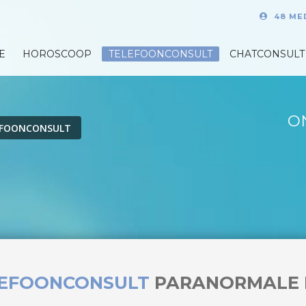
48 ME
E
HOROSCOOP
TELEFOONCONSULT
CHATCONSULT
O
EFOONCONSULT
LEFOONCONSULT
PARANORMALE 