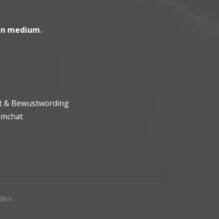
en medium
.
ht & Bewustwording
umchat
den