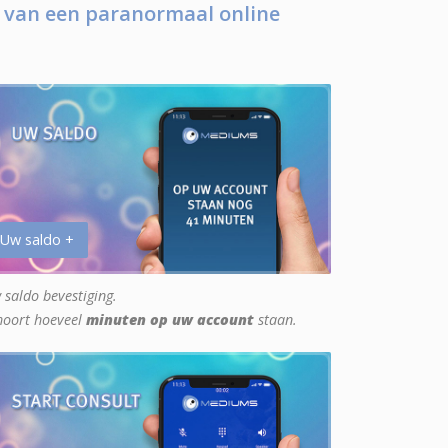
 van een paranormaal online
 Uw saldo +
 saldo bevestiging.
hoort hoeveel
minuten op uw account
staan.