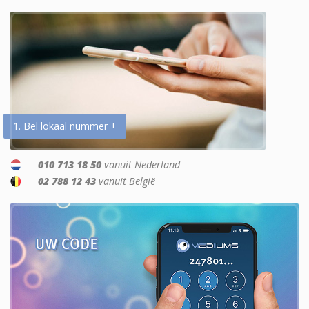
1. Bel lokaal nummer +
010 713 18 50
vanuit Nederland
02 788 12 43
vanuit België