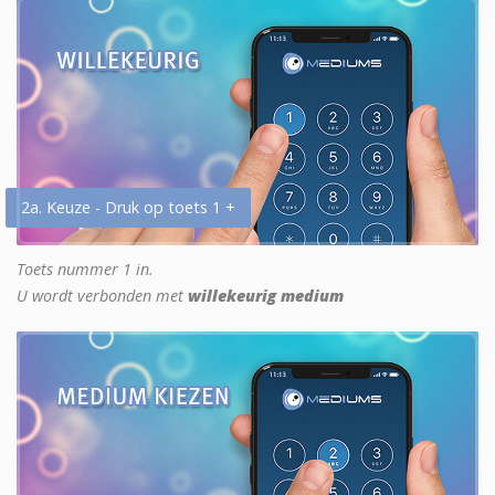
2a. Keuze - Druk op toets 1 +
Toets nummer 1 in.
U wordt verbonden met
willekeurig medium