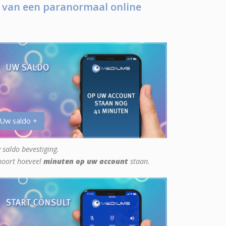
 van een paranormaal online
 Uw saldo +
 saldo bevestiging.
hoort hoeveel
minuten op uw account
staan.