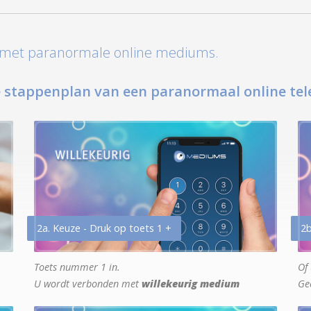
t met paranormale online mediums.
 stappenplan van een paranormaal online tel
2a. Keuze - Druk op toets 1 +
2b
Toets nummer 1 in.
Of 
U wordt verbonden met
willekeurig medium
Ge