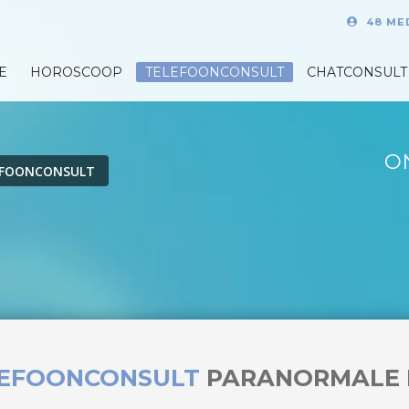
48 ME
E
HOROSCOOP
TELEFOONCONSULT
CHATCONSULT
O
EFOONCONSULT
LEFOONCONSULT
PARANORMALE 