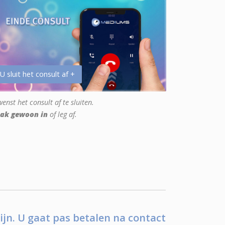
 U sluit het consult af +
enst het consult af te sluiten.
ak gewoon in
of leg af.
ijn. U gaat pas betalen na contact