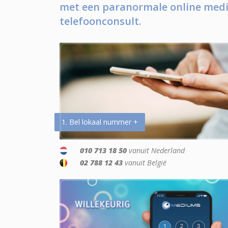
met een paranormale online medi
telefoonconsult.
1. Bel lokaal nummer +
010 713 18 50
vanuit Nederland
02 788 12 43
vanuit België