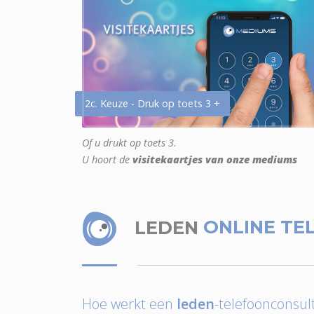
2c. Keuze - Druk op toets 3 +
Of u drukt op toets 3.
U hoort de
visitekaartjes van onze mediums
LEDEN
ONLINE TE
Hoe werkt een
leden
-telefoonconsult