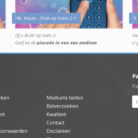
4b. Keuze - Druk op toets 2 +
5.
Of u drukt op toets 2.
Uw
Geef nu de
pincode in van een medium
U 
P
Pa
eken
Mediums bellen
Uw
Belverzoeken
nt
Kwaliteit
Contact
oorwaarden
Disclaimer