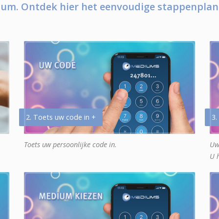
um. Ontdek hier het eenvoudige stappenplan
2. Toets uw code in +
3.
Toets uw persoonlijke code in.
Uw
U 