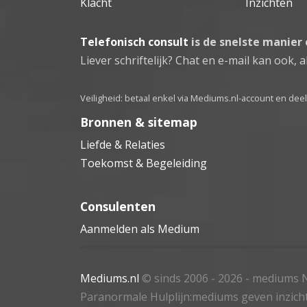
Klacht
Inzichten
Telefonisch consult
is de snelste manier
Liever schriftelijk? Chat en e-mail kan ook, al
Veiligheid: betaal enkel via Mediums.nl-account en de
Bronnen & sitemap
Liefde & Relaties
Toekomst & Begeleiding
Consulenten
Aanmelden als Medium
Mediums.nl
© sinds 2006 - 2026
- mediums N
Paranormale Hulplijn:mediums geven inzich