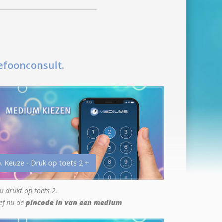
efoonconsult.
. Keuze - Druk op toets 2 +
u drukt op toets 2.
ef nu de
pincode in van een medium