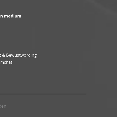
en medium
.
ht & Bewustwording
umchat
den