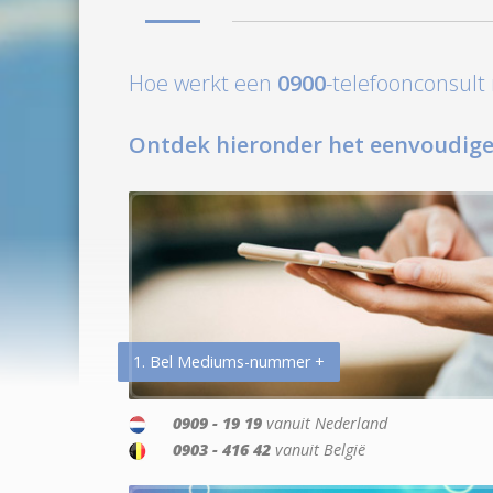
Hoe werkt een
0900
-telefoonconsul
Ontdek hieronder het eenvoudige
1. Bel Mediums-nummer +
0909 - 19 19
vanuit Nederland
0903 - 416 42
vanuit België