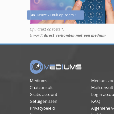
4a. Keuze - Druk op toets 1 +
Of u drukt op toets 1.
U wordt
direct verbonden met een medium
Mediums
Medium zo
Chatconsult
Mailconsult
Gratis account
Login accou
Getuigenissen
F.A.Q
Privacybeleid
Algemene v