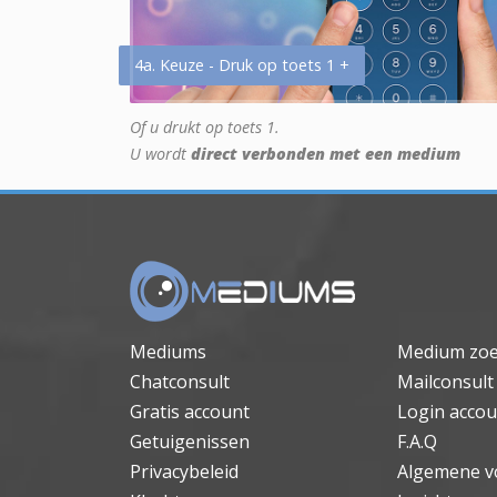
4a. Keuze - Druk op toets 1 +
Of u drukt op toets 1.
U wordt
direct verbonden met een medium
Mediums
Medium zo
Chatconsult
Mailconsult
Gratis account
Login accou
Getuigenissen
F.A.Q
Privacybeleid
Algemene v