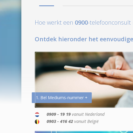
Hoe werkt een
0900
-telefoonconsul
Ontdek hieronder het eenvoudige
1. Bel Mediums-nummer +
0909 - 19 19
vanuit Nederland
0903 - 416 42
vanuit België