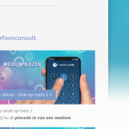
efoonconsult.
. Keuze - Druk op toets 2 +
u drukt op toets 2.
ef nu de
pincode in van een medium