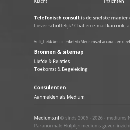
Klacht
Inzichten
Telefonisch consult
is de snelste manier
Liever schriftelijk? Chat en e-mail kan ook, al
Veiligheid: betaal enkel via Mediums.nl-account en de
Bronnen & sitemap
Liefde & Relaties
Toekomst & Begeleiding
Consulenten
Aanmelden als Medium
Mediums.nl
© sinds 2006 - 2026
- mediums N
Paranormale Hulplijn:mediums geven inzich