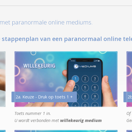
t met paranormale online mediums.
 stappenplan van een paranormaal online tel
2a. Keuze - Druk op toets 1 +
2b
Toets nummer 1 in.
Of 
U wordt verbonden met
willekeurig medium
Ge