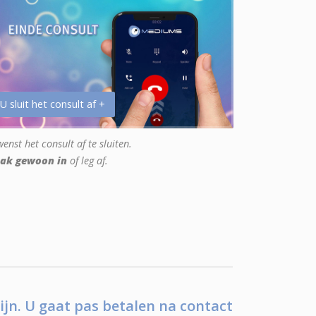
 U sluit het consult af +
enst het consult af te sluiten.
ak gewoon in
of leg af.
ijn. U gaat pas betalen na contact