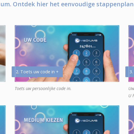
um. Ontdek hier het eenvoudige stappenplan
2. Toets uw code in +
3.
Toets uw persoonlijke code in.
Uw
U 