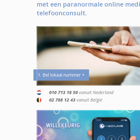
met een paranormale online medi
telefoonconsult.
1. Bel lokaal nummer +
010 713 18 50
vanuit Nederland
02 788 12 43
vanuit België