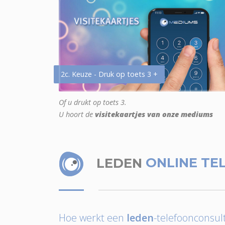
2c. Keuze - Druk op toets 3 +
Of u drukt op toets 3.
U hoort de
visitekaartjes van onze mediums
LEDEN
ONLINE TE
Hoe werkt een
leden
-telefoonconsult