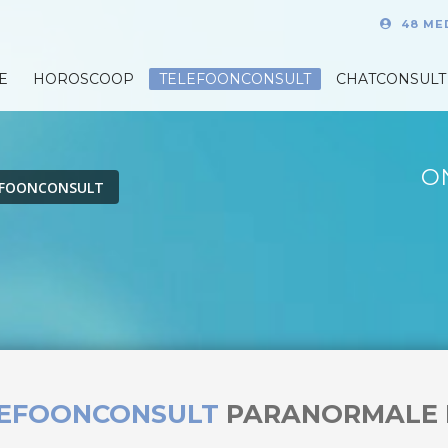
48 ME
E
HOROSCOOP
TELEFOONCONSULT
CHATCONSULT
O
EFOONCONSULT
LEFOONCONSULT
PARANORMALE 