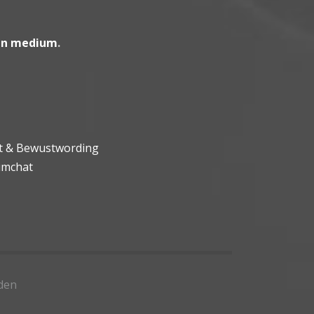
en medium
.
ht & Bewustwording
umchat
den