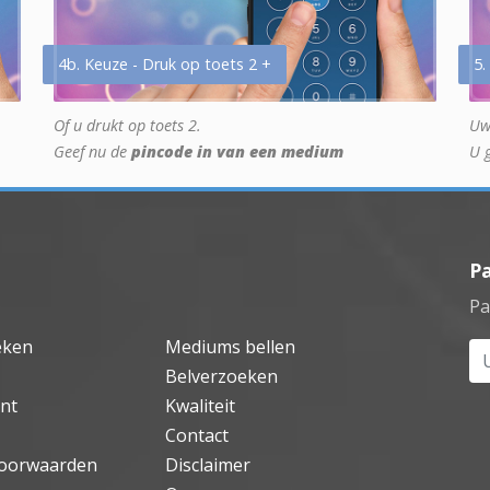
4b. Keuze - Druk op toets 2 +
5.
Of u drukt op toets 2.
Uw
Geef nu de
pincode in van een medium
U 
P
Pa
eken
Mediums bellen
Uw
Belverzoeken
nt
Kwaliteit
Contact
oorwaarden
Disclaimer