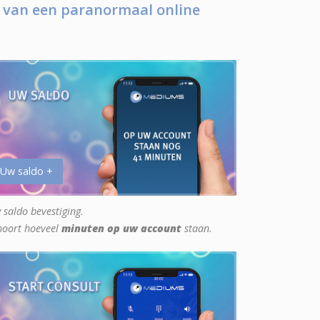
 van een paranormaal online
 Uw saldo +
 saldo bevestiging.
hoort hoeveel
minuten op uw account
staan.